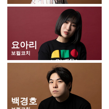
요아리
보컬코치
백경호