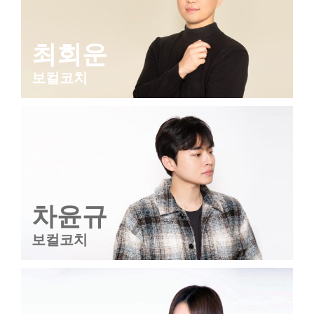
최회운
보컬코치
차윤규
보컬코치