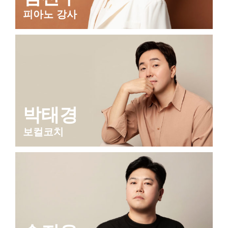
피아노 강사
박태경
보컬코치