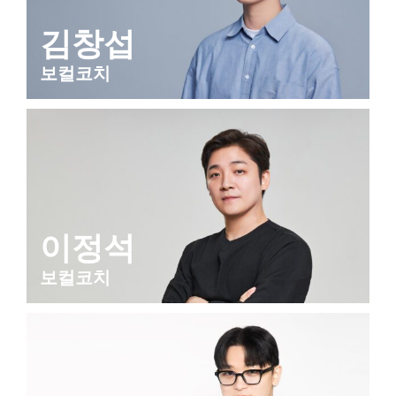
김창섭
보컬코치
이정석
보컬코치