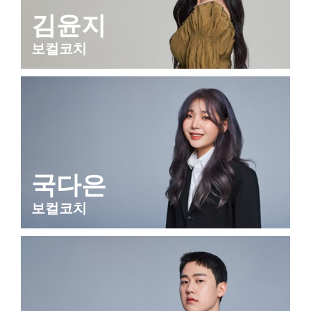
김윤지
보컬코치
국다은
보컬코치