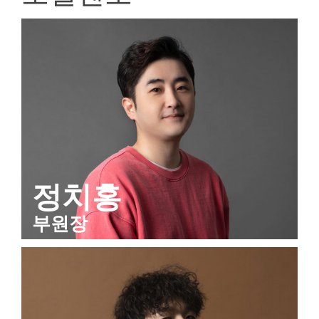
정치홍
부원장