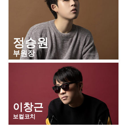
정승원
부원장
이창근
보컬코치