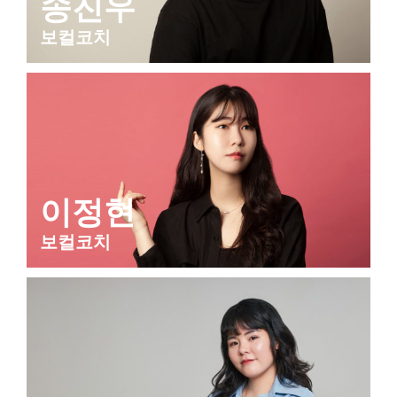
송진우
보컬코치
이정현
보컬코치