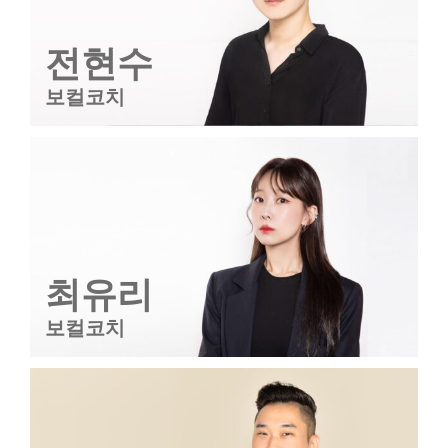
전현수
보컬코치
최유리
보컬코치