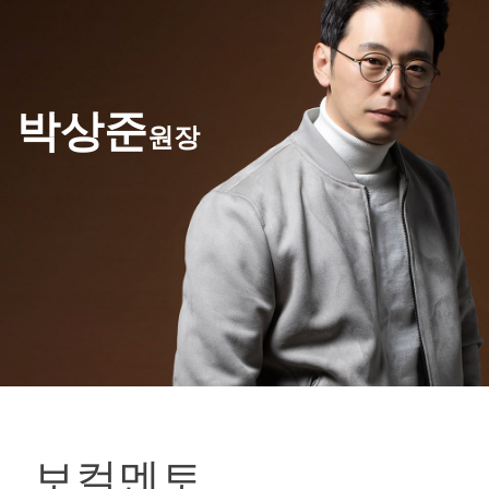
박상준
원장
보컬멘토