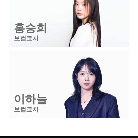
홍승희
보컬코치
이하늘
보컬코치