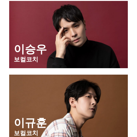
이승우
보컬코치
이규훈
보컬코치