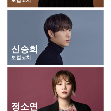
보컬코치
신승희
보컬코치
정소연