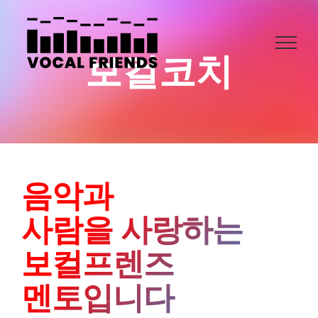
콘
텐
츠
보컬코치
로
건
너
뛰
기
음악과
사람을 사랑하는
보컬프렌즈
멘토입니다