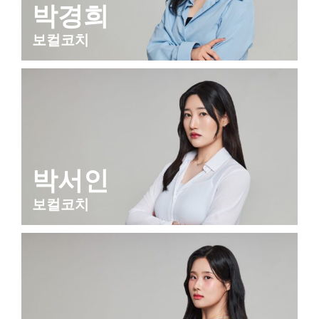
박경희
보컬코치
박서인
보컬코치