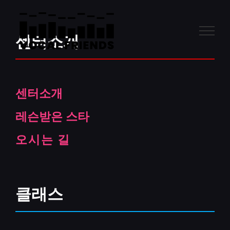
콘
텐
츠
센터소개
로
건
너
뛰
센터소개
기
레슨받은 스타
오시는 길
클래스