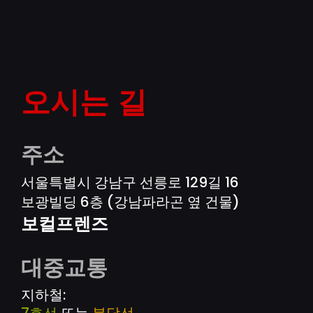
오시는 길
주소
서울특별시 강남구 선릉로 129길 16
보광빌딩 6층 (강남파라곤 옆 건물)
보컬프렌즈
대중교통
지하철:
7호선
또는
분당선